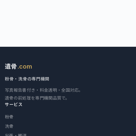
湿気あり
湿気・においが気になる
著しく損傷
欠損・土汚れなど
遺骨
.com
粉骨・洗骨の専門機関
写真報告書付き・料金透明・全国対応。
遺骨の前処理を専門機関品質で。
サービス
粉骨
洗骨
出張・搬送