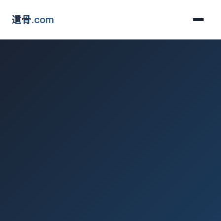
遺骨
.com
サービス
粉骨
洗骨
出張・搬送
お引取り